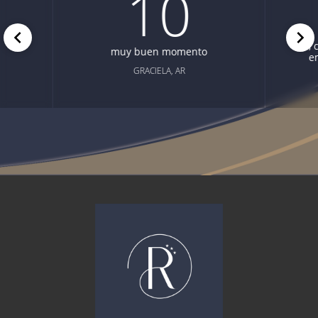
10
si,
muy buen momento
e
GRACIELA, AR